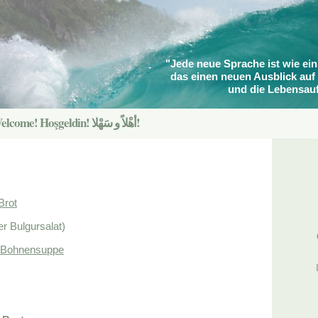
"Jede neue Sprache ist wie ein
das einen neuen Ausblick auf 
und die Lebensauf
Willkommen! Welcome! Hoşgeldin! أهْلاً و سَهْلا!
ü
Brot
F
er Bulgursalat)
G
 Bohnensuppe
I