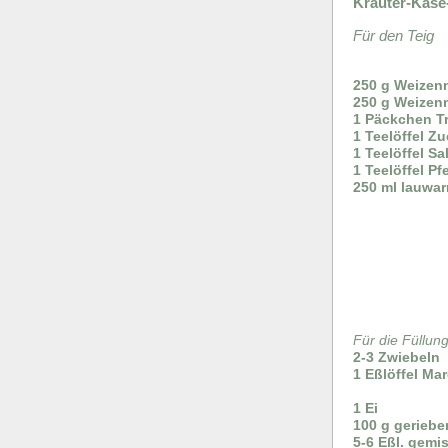
Kräuter-Käse
Für den Teig
250 g Weizen
250 g Weizen
1 Päckchen T
1 Teelöffel Zu
1 Teelöffel Sa
1 Teelöffel Pfe
250 ml lauwa
Für die Füllun
2-3 Zwiebeln
1 Eßlöffel Ma
1 Ei
100 g gerieb
5-6 Eßl. gemi