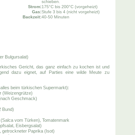
schieben.
Strom:
175°C bis 200°C (vorgeheizt)
Gas:
Stufe 3 bis 4 (nicht vorgeheizt)
Backzeit:
40-50 Minuten
er Bulgursalat)
türkisches Gericht, das ganz einfach zu kochen ist und
agend dazu eignet, auf Parties eine wilde Meute zu
s alles beim türkischen Supermarkt):
r (Weizengrütze)
 (nach Geschmack)
/2 Bund)
 (Salca vom Türken), Tomatenmark
opfsalat, Eisbergsalat)
 getrockneter Paprika (Isot)