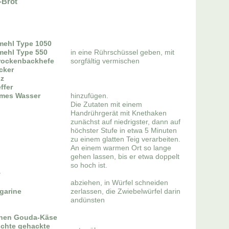
-Brot
mehl Type 1050
mehl Type 550
in eine Rührschüssel geben, mit
rockenbackhefe
sorgfältig vermischen
cker
lz
ffer
rmes Wasser
hinzufügen.
Die Zutaten mit einem
Handrührgerät mit Knethaken
zunächst auf niedrigster, dann auf
höchster Stufe in etwa 5 Minuten
zu einem glatten Teig verarbeiten.
An einem warmen Ort so lange
gehen lassen, bis er etwa doppelt
so hoch ist.
g
abziehen, in Würfel schneiden
rgarine
zerlassen, die Zwiebelwürfel darin
andünsten
enen Gouda-Käse
schte gehackte