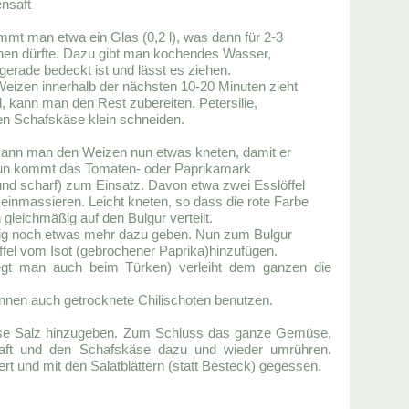
ensaft
mt man etwa ein Glas (0,2 l), was dann für 2-3
hen dürfte. Dazu gibt man kochendes Wasser,
 gerade bedeckt ist und lässt es ziehen.
eizen innerhalb der nächsten 10-20 Minuten zieht
, kann man den Rest zubereiten. Petersilie,
en Schafskäse klein schneiden.
kann man den Weizen nun etwas kneten, damit er
Nun kommt das Tomaten- oder Paprikamark
d und scharf) zum Einsatz. Davon etwa zwei Esslöffel
einmassieren. Leicht kneten, so dass die rote Farbe
 gleichmäßig auf den Bulgur verteilt.
hig noch etwas mehr dazu geben. Nun zum Bulgur
ffel vom Isot (gebrochener Paprika)hinzufügen.
iegt man auch beim Türken) verleiht dem ganzen die
nnen auch getrocknete Chilischoten benutzen.
ise Salz hinzugeben. Zum Schluss das ganze Gemüse,
saft und den Schafskäse dazu und wieder umrühren.
iert und mit den Salatblättern (statt Besteck) gegessen.