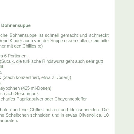
e Bohnensuppe
sche Bohnensuppe ist schnell gemacht und schmeckt
Wenn Kinder auch von der Suppe essen sollen, seid bitte
r mit den Chillies :o)
wa 6 Portionen:
(Sucuk, die türkische Rindswurst geht auch sehr gut)
öl
a
 (3fach konzentriert, etwa 2 Dosen))
s
neybohnen (425 ml-Dosen)
llies nach Geschmack
scharfes Paprikapulver oder Chayennepfeffer
hoten und die Chillies putzen und kleinschneiden. Die
ne Scheibchen schneiden und in etwas Olivenöl ca. 10
 anbraten.