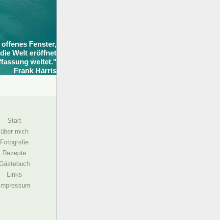
 offenes Fenster,
die Welt eröffnet
fassung weitet."
Frank Harris
Start
ber mich
otografie
Rezepte
ästebuch
Links
mpressum