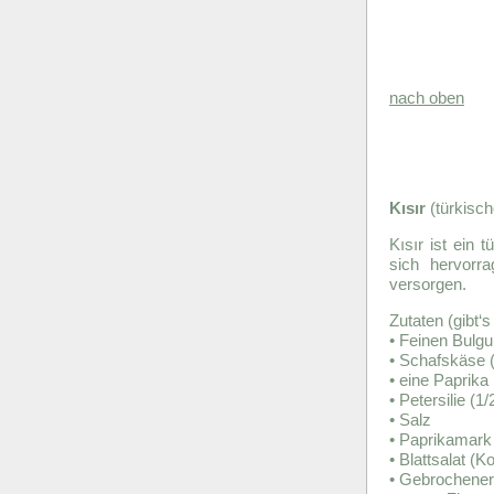
nach oben
Kısır
(türkisch
Kısır ist ein 
sich hervorr
versorgen.
Zutaten (gibt‘
• Feinen Bulgu
• Schafskäse
• eine Paprika
• Petersilie (1
• Salz
• Paprikamark
• Blattsalat (K
• Gebrochener,