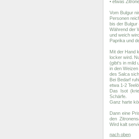
• etwas Zitron
Vom Bulgur nim
Personen reic
bis der Bulgur
Während der W
und weich wird
Paprika und d
Mit der Hand 
locker wird. 
(gibt‘s in mil
in den Weizen 
des Salca sich
Bei Bedarf ru
etwa 1-2 Teelö
Das Isot (kr
Schärfe.
Ganz harte kö
Dann eine Pr
den Zitronen
Wird kalt serv
nach oben