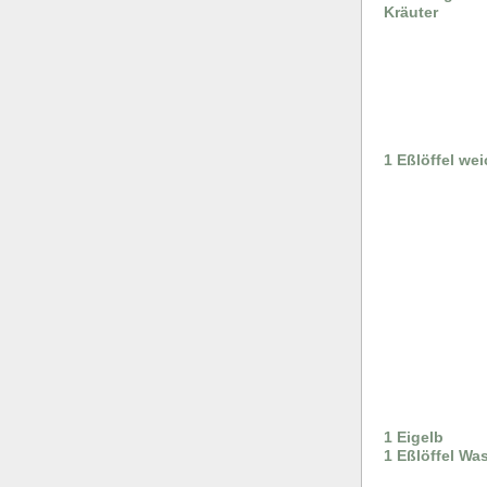
Kräuter
1 Eßlöffel we
1 Eigelb
1 Eßlöffel Wa