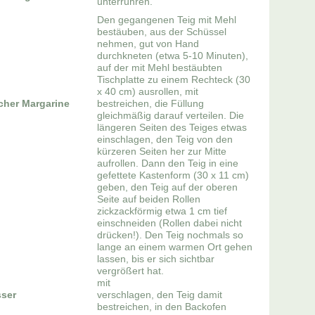
unterrühren.
Den gegangenen Teig mit Mehl
bestäuben, aus der Schüssel
nehmen, gut von Hand
durchkneten (etwa 5-10 Minuten),
auf der mit Mehl bestäubten
Tischplatte zu einem Rechteck (30
x 40 cm) ausrollen, mit
icher Margarine
bestreichen, die Füllung
gleichmäßig darauf verteilen. Die
längeren Seiten des Teiges etwas
einschlagen, den Teig von den
kürzeren Seiten her zur Mitte
aufrollen. Dann den Teig in eine
gefettete Kastenform (30 x 11 cm)
geben, den Teig auf der oberen
Seite auf beiden Rollen
zickzackförmig etwa 1 cm tief
einschneiden (Rollen dabei nicht
drücken!). Den Teig nochmals so
lange an einem warmen Ort gehen
lassen, bis er sich sichtbar
vergrößert hat.
mit
sser
verschlagen, den Teig damit
bestreichen, in den Backofen