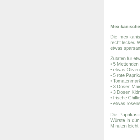
Mexikanisch
Die mexikani
recht lecker. 
etwas sparsame
Zutaten für et
• 5 Mettenden 
• etwas Oliven
• 5 rote Paprik
• Tomatenmark
• 3 Dosen Mai
• 3 Dosen Kid
• frische Chi
• etwas rosen
Die Paprikasc
Würste in dün
Minuten leicht