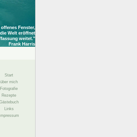
 offenes Fenster,
die Welt eröffnet
fassung weitet."
Frank Harris
Start
ber mich
otografie
Rezepte
ästebuch
Links
mpressum