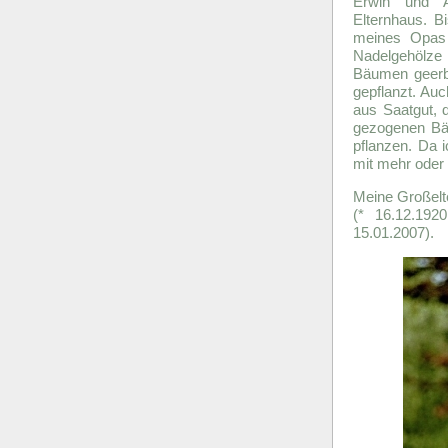
Erwin und A
Elternhaus. B
meines Opas 
Nadelgehölze 
Bäumen geerb
gepflanzt. Auc
aus Saatgut, 
gezogenen Bä
pflanzen. Da 
mit mehr oder
Meine Großelte
(* 16.12.192
15.01.2007).