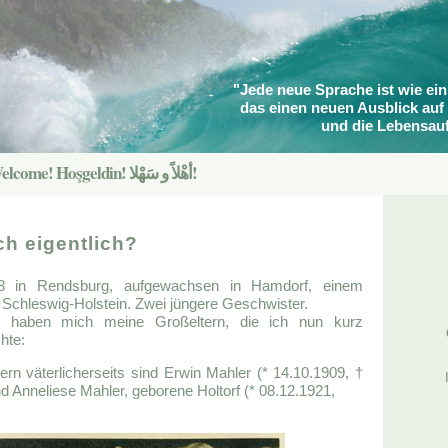
"Jede neue Sprache ist wie ein
das einen neuen Ausblick auf 
und die Lebensauf
Willkommen! Welcome! Hoşgeldin! أهْلاً و سَهْلا!
ch eigentlich?
ü
3 in Rendsburg, aufgewachsen in Hamdorf, einem
F
n Schleswig-Holstein. Zwei jüngere Geschwister.
t haben mich meine Großeltern, die ich nun kurz
G
hte:
rn väterlicherseits sind Erwin Mahler (* 14.10.1909, †
I
d Anneliese Mahler, geborene Holtorf (* 08.12.1921,