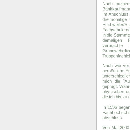
Nach meinem 
Bankkaufmann,
Im Anschluss 
dreimonatige
Eschweiler/
Fachschule des
in die Stamme
damaligen R
verbrachte
Grundwehrd
Truppenfachle
Nach wie vor 
persönliche E
unterschiedl
mich die "Au
geprägt. Währ
physischen un
die ich bis zu
In 1996 began
Fachhochschul
abschloss.
Von Mai 2000 