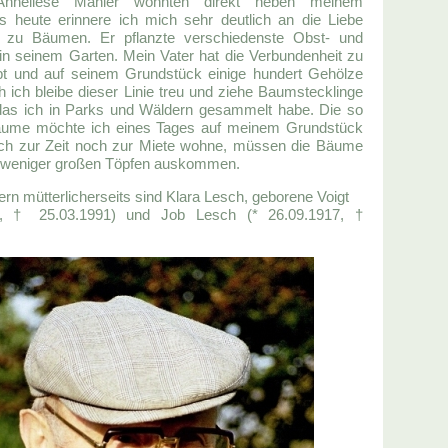
nneliese Mahler wohnten direkt neben meinem
is heute erinnere ich mich sehr deutlich an die Liebe
zu Bäumen. Er pflanzte verschiedenste Obst- und
in seinem Garten. Mein Vater hat die Verbundenheit zu
t und auf seinem Grundstück einige hundert Gehölze
h ich bleibe dieser Linie treu und ziehe Baumstecklinge
das ich in Parks und Wäldern gesammelt habe. Die so
ume möchte ich eines Tages auf meinem Grundstück
ich zur Zeit noch zur Miete wohne, müssen die Bäume
 weniger großen Töpfen auskommen.
rn mütterlicherseits sind Klara Lesch, geborene Voigt
0, † 25.03.1991) und Job Lesch (* 26.09.1917, †