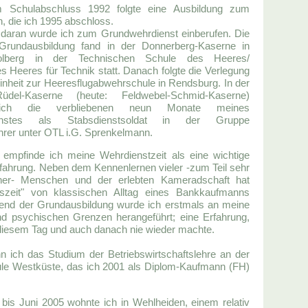
Schulabschluss 1992 folgte eine Ausbildung zum
 die ich 1995 abschloss.
daran wurde ich zum Grundwehrdienst einberufen. Die
 Grundausbildung fand in der Donnerberg-Kaserne in
Stolberg in der Technischen Schule des Heeres/
 Heeres für Technik statt. Danach folgte die Verlegung
inheit zur Heeresflugabwehrschule in Rendsburg. In der
üdel-Kaserne (heute: Feldwebel-Schmid-Kaserne)
 ich die verbliebenen neun Monate meines
ienstes als Stabsdienstsoldat in der Gruppe
hrer unter OTL i.G. Sprenkelmann.
empfinde ich meine Wehrdienstzeit als eine wichtige
rfahrung. Neben dem Kennenlernen vieler -zum Teil sehr
icher- Menschen und der erlebten Kameradschaft hat
szeit" von klassischen Alltag eines Bankkaufmanns
end der Grundausbildung wurde ich erstmals an meine
d psychischen Grenzen herangeführt; eine Erfahrung,
 diesem Tag und auch danach nie wieder machte.
n ich das Studium der Betriebswirtschaftslehre an der
e Westküste, das ich 2001 als Diplom-Kaufmann (FH)
bis Juni 2005 wohnte ich in Wehlheiden, einem relativ