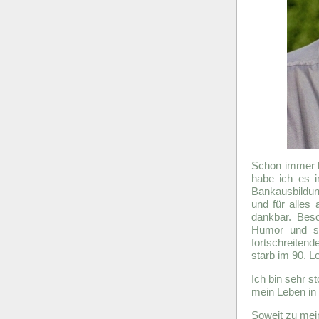
Schon immer h
habe ich es 
Bankausbildu
und für alles 
dankbar. Bes
Humor und se
fortschreite
starb im 90. L
Ich bin sehr s
mein Leben in 
Soweit zu mein